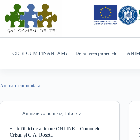
Sari
la
conținut
CE SI CUM FINANTAM?
Depunerea proiectelor
ANI
Animare comunitara
Animare comunitara
,
Info la zi
Întâlniri de animare ONLINE – Comunele
Crișan și C.A. Rosetti