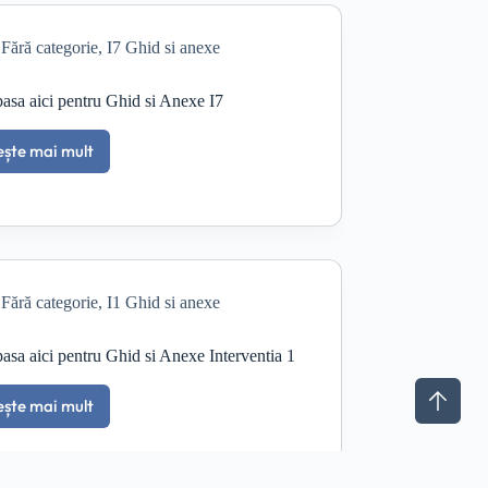
Eficientizare
energetica
Fără categorie
,
I7 Ghid si anexe
in
teritoriul
GAL
asa aici pentru Ghid si Anexe I7
Oamenii
Deltei
ește mai mult
Apasa
aici
pentru
Ghid
si
Anexe
I7
Fără categorie
,
I1 Ghid si anexe
asa aici pentru Ghid si Anexe Interventia 1
ește mai mult
Apasa
aici
pentru
Ghid