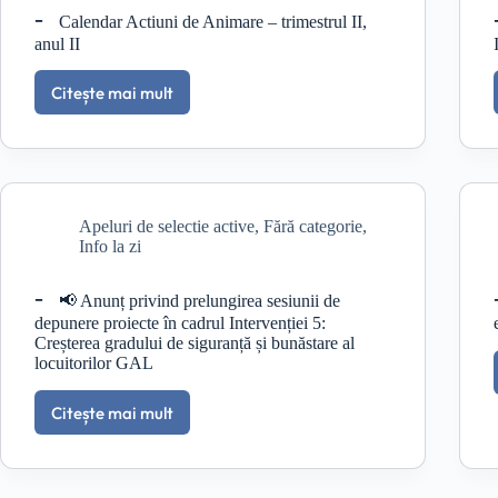
Zilei
Calendar Actiuni de Animare – trimestrul II,
Copilului
anul II
la
Școala
Citește mai mult
Letea,
Calendar
comuna
Actiuni
C.A.
de
Rosetti,
Animare
în
–
data
trimestrul
de
Apeluri de selectie active
,
Fără categorie
,
II,
29.05.2026,
Info la zi
anul
începând
II
cu
📢 Anunț privind prelungirea sesiunii de
ora
depunere proiecte în cadrul Intervenției 5:
10:00
Creșterea gradului de siguranță și bunăstare al
locuitorilor GAL
Citește mai mult
📢
Anunț
privind
prelungirea