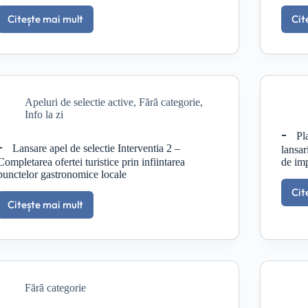
Citește mai mult
Cit
ZIUA
CURĂȚENIEI
LA
CHILIA
VECHE
–
Apeluri de selectie active
,
Fără categorie
,
11
Info la zi
iunie
2026,
Pl
ora
Lansare apel de selectie Interventia 2 –
lansar
10:00,
Completarea ofertei turistice prin infiintarea
de im
Chilia
punctelor gastronomice locale
Veche
Cit
Citește mai mult
Lansare
apel
de
selectie
Interventia
2
Fără categorie
–
Completarea