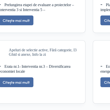
ofertei
Prelungirea etapei de evaluare a proiectelor –
Pl
turistice
Interventia 3 si Interventia 5 –
imple
prin
infiintarea
Citește mai mult
Cit
punctelor
Prelungirea
gastronomice
etapei
locale
de
evaluare
a
proiectelor
Apeluri de selectie active
,
Fără categorie
,
I3
–
Ghid si anexe
,
Info la zi
Interventia
3
si
Erata nr.1- Interventia nr.3 – Diversificarea
Er
Interventia
economiei locale
energe
5
–
Citește mai mult
Cit
Erata
nr.1-
Interventia
nr.3
–
Diversificarea