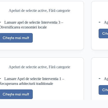
economiei
locale
Apeluri de selectie active
,
Fără categorie
Lansare apel de selectie Interventia 3 –
Ap
Diversificarea economiei locale
Cit
Citește mai mult
Lansare
apel
de
selectie
Interventia
3
Apeluri de selectie active
,
Fără categorie
–
Diversificarea
economiei
Lansare Apel de selectie Interventia 1 –
Ap
locale
Recuperarea arhitecturii traditionale
Cit
Citește mai mult
Lansare
Apel
de