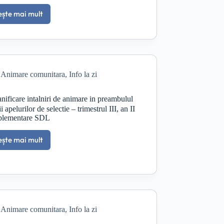
ește mai mult
Întâlnire
de
animare
privind
Intervenția
FSE+
Animare comunitara
,
Info la zi
–
15
iunie,
anificare intalniri de animare in preambulul
ora
ii apelurilor de selectie – trimestrul III, an II
14:00,
plementare SDL
Primaria
Comunei
ește mai mult
Bestepe
Planificare
intalniri
de
animare
in
preambulul
lansarii
Animare comunitara
,
Info la zi
apelurilor
de