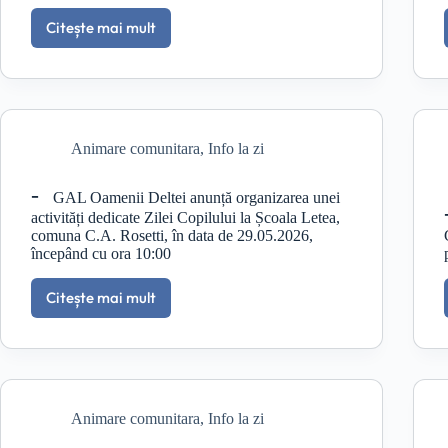
Citește mai mult
Întâlniri
de
animare
ONLINE
–
Comunele
Animare comunitara
,
Info la zi
Crișan
și
C.A.
GAL Oamenii Deltei anunță organizarea unei
Rosetti
activități dedicate Zilei Copilului la Școala Letea,
comuna C.A. Rosetti, în data de 29.05.2026,
începând cu ora 10:00
Citește mai mult
GAL
Oamenii
Deltei
anunță
organizarea
unei
Animare comunitara
,
Info la zi
activități
dedicate