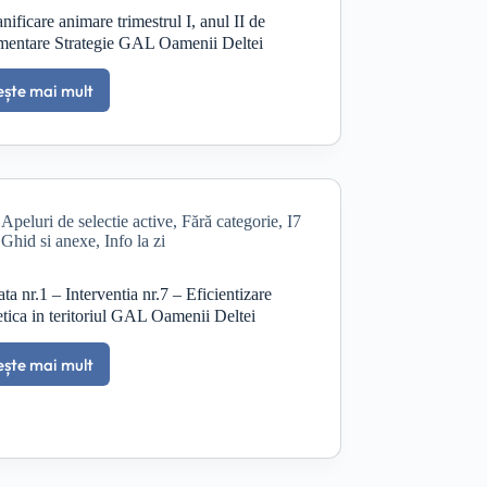
selectie
anificare animare trimestrul I, anul II de
–
mentare Strategie GAL Oamenii Deltei
trimestrul
III,
ește mai mult
an
Planificare
II
animare
de
trimestrul
implementare
I,
SDL
anul
II
Apeluri de selectie active
,
Fără categorie
,
I7
de
Ghid si anexe
,
Info la zi
implementare
Strategie
GAL
ata nr.1 – Interventia nr.7 – Eficientizare
Oamenii
tica in teritoriul GAL Oamenii Deltei
Deltei
ește mai mult
Erata
nr.1
–
Interventia
nr.7
–