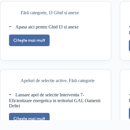
sesiunii
de
Fără categorie
,
I3 Ghid si anexe
depunere
proiecte
în
Apasa aici pentru Ghid I3 si anexe
cadrul
Intervenției
Citește mai mult
5:
Apasa
Creșterea
aici
gradului
pentru
de
Ghid
siguranță
I3
și
si
bunăstare
anexe
al
Apeluri de selectie active
,
Fără categorie
locuitorilor
GAL
Lansare apel de selectie Interventia 7-
Eficientizare energetica in teritoriul GAL Oamenii
Deltei
Citește mai mult
Lansare
apel