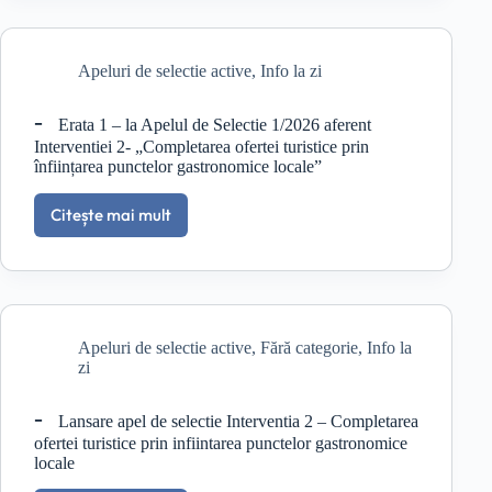
anunță
organizarea
unei
Apeluri de selectie active
,
Info la zi
activități
dedicate
Zilei
Erata 1 – la Apelul de Selectie 1/2026 aferent
Copilului
Interventiei 2- „Completarea ofertei turistice prin
la
înființarea punctelor gastronomice locale”
Școala
Letea,
Citește mai mult
comuna
Erata
C.A.
1
Rosetti,
–
în
la
data
Apelul
de
de
29.05.2026,
Apeluri de selectie active
,
Fără categorie
,
Info la
Selectie
începând
zi
1/2026
cu
aferent
ora
Interventiei
Lansare apel de selectie Interventia 2 – Completarea
10:00
2-
ofertei turistice prin infiintarea punctelor gastronomice
„Completarea
locale
ofertei