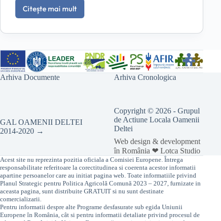
turistice
Citește mai mult
prin
Lansare
înființarea
apel
punctelor
de
gastronomice
selectie
locale”
Interventia
2
–
Arhiva Documente
Arhiva Cronologica
Completarea
ofertei
turistice
prin
Copyright © 2026 - Grupul
infiintarea
de Actiune Locala Oamenii
GAL OAMENII DELTEI
punctelor
Deltei
2014-2020 →
gastronomice
Web design & development
locale
în România ❤ Lotca Studio
Acest site nu reprezinta pozitia oficiala a Comisiei Europene. Întrega
responsabilitate referitoare la corectitudinea si coerenta acestor informatii
apartine persoanelor care au initiat pagina web. Toate informatiile privind
Planul Strategic pentru Politica Agricolă Comună 2023 – 2027, furnizate in
aceasta pagina, sunt distribuite GRATUIT si nu sunt destinate
comercializarii.
Pentru informatii despre alte Programe desfasurate sub egida Uniunii
Europene în România, cât si pentru informatii detaliate privind procesul de