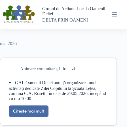
Sari
la
Grupul de Actiune Locala Oamenii
conținut
Deltei
DELTA PRIN OAMENI
mai 2026
Animare comunitara
,
Info la zi
GAL Oamenii Deltei anunță organizarea unei
activități dedicate Zilei Copilului la Școala Letea,
comuna C.A. Rosetti, în data de 29.05.2026, începând
cu ora 10:00
Citește mai mult
GAL
Oamenii
Deltei