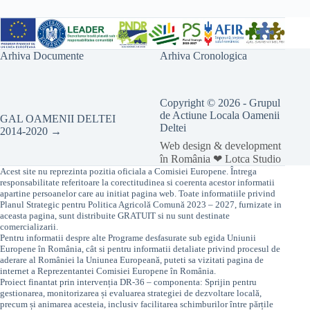
Arhiva Documente
Arhiva Cronologica
Copyright © 2026 - Grupul
de Actiune Locala Oamenii
GAL OAMENII DELTEI
Deltei
2014-2020 →
Web design & development
în România ❤ Lotca Studio
Acest site nu reprezinta pozitia oficiala a Comisiei Europene. Întrega
responsabilitate referitoare la corectitudinea si coerenta acestor informatii
apartine persoanelor care au initiat pagina web. Toate informatiile privind
Planul Strategic pentru Politica Agricolă Comună 2023 – 2027, furnizate in
aceasta pagina, sunt distribuite GRATUIT si nu sunt destinate
comercializarii.
Pentru informatii despre alte Programe desfasurate sub egida Uniunii
Europene în România, cât si pentru informatii detaliate privind procesul de
aderare al României la Uniunea Europeană, puteti sa vizitati pagina de
internet a Reprezentantei Comisiei Europene în România.
Proiect finantat prin intervenția DR-36 – componenta: Sprijin pentru
gestionarea, monitorizarea și evaluarea strategiei de dezvoltare locală,
precum și animarea acesteia, inclusiv facilitarea schimburilor între părțile