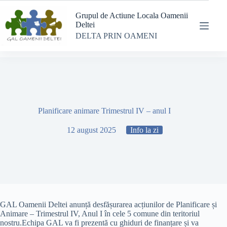
Sari
la
Grupul de Actiune Locala Oamenii
conținut
Deltei
DELTA PRIN OAMENI
Planificare animare Trimestrul IV – anul I
12 august 2025
Info la zi
GAL Oamenii Deltei anunță desfășurarea acțiunilor de Planificare și
Animare – Trimestrul IV, Anul I în cele 5 comune din teritoriul
nostru.Echipa GAL va fi prezentă cu ghiduri de finanțare și va